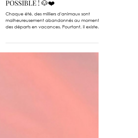
STOP À L'ABANDON : PARTIR
EN VACANCES ET FAIRE
GARDER SON ANIMAL, C'EST
POSSIBLE ! 🐶❤️
Chaque été, des milliers d'animaux sont
malheureusement abandonnés au moment
des départs en vacances. Pourtant, il existe
aujourd'hui de nombreuses solutions pour
continuer à voyager tout en prenant soin de
son fidèle compagnon.