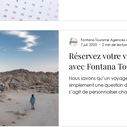
Fontana Tourisme Agences
7 juil. 2025
2 min de lectur
Réservez votre 
avec Fontana T
Nous savons qu’un voyage 
simplement une question de 
s’agit de personnaliser ch
vos envies, de vos besoins 
pourquoi Fontana Tourisme
approche unique et sur-mes
service parfaitement adapt