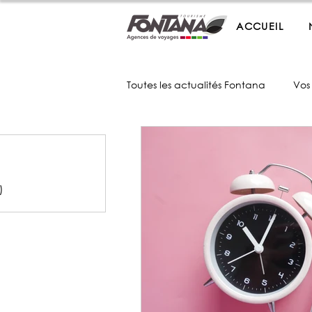
ACCUEIL
Toutes les actualités Fontana
Vos
1 post
1 post
 posts
)
1 post
2 posts