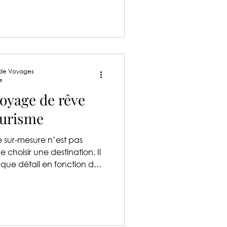
 de Voyages
e
voyage de rêve
ourisme
sur-mesure n’est pas
choisir une destination. Il
aque détail en fonction de
et de votre budget. C’est
 se distingue par une
ure pour vous offrir un
é à vos attentes.