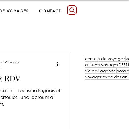
 DE VOYAGES
CONTACT
conseils de voyage ;
v
 de Voyages
astuces voyages
DEST
e
vie de l'agence
horair
R RDV
voyager avec des an
ntana Tourisme Brignais et
ertes les Lundi après midi
t.