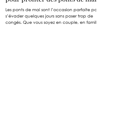
Fontana Tourisme Agences de Voyages
23 avr.
4 min de lecture
3 Idées de week-ends en Europe
pour profiter des ponts de mai
Les ponts de mai sont l’occasion parfaite pour
s’évader quelques jours sans poser trop de
congés. Que vous soyez en couple, en famille
ou entre amis, il existe de nombreuses options
pour profiter d’un week-end prolongé
dépaysant et accessible. Voici 3 idées de
séjours clés en main sélectionnées par nos
conseiller(e)s passionné(e)s pour profiter
pleinement des ponts du mois de mai