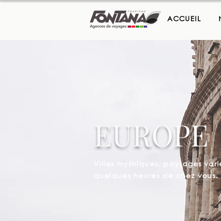
ACCUEIL
EUROPE
Villes mythiques, paysages vari
quelques heures de chez vous.