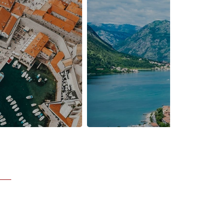
Monténé