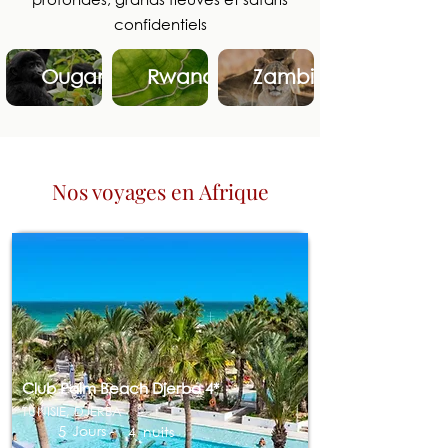
confidentiels
Ouganda
Rwanda
Zambie
Nos voyages en Afrique
Club Palm Beach Djerba 4*
TUNISIE, DJERBA
5
Jours -
4
nuits