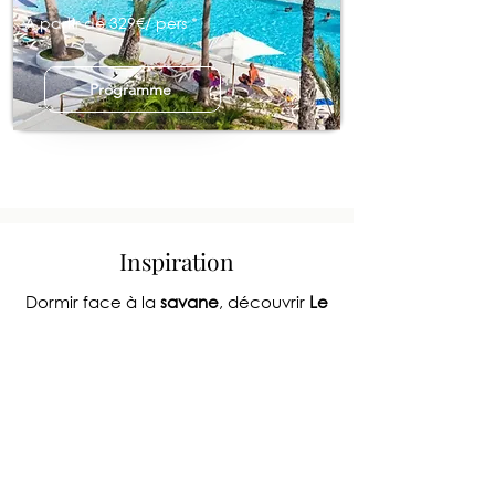
A partir de 329€/ pers *
Programme
Inspiration
Dormir face à la
savane
, découvrir
Le
Cap
,
suivre les pistes
rouges du désert
ou
naviguer entre
villages traditionnels
…
Nos itinéraires privilégient
l’authenticité et le confort
.