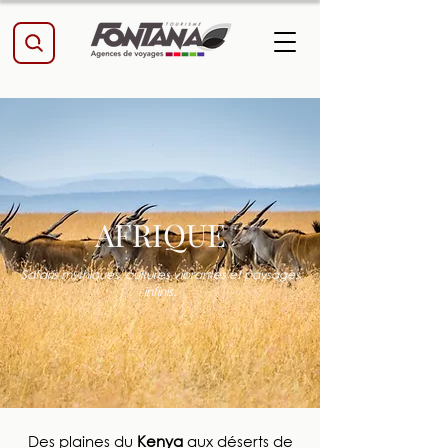
AFRIQUE
Safaris mythiques, cultures vibrantes et paysages
infinis.
Des plaines du
Kenya
aux déserts de